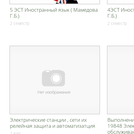
5 ЭСТ Иностранный язык ( Мамедова
4ЭСТ Инос
Г.Б.)
Г.Б.)
2 семестр
2 семестр
Электрические станции , сети их
Выполнени
релейная защита и автоматизатция
19848 Эле
обслужив
2 курс