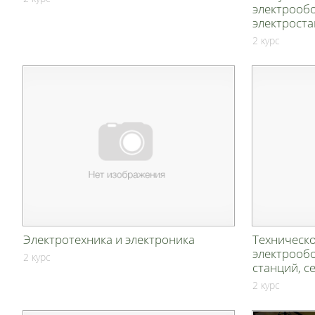
электрооб
электрост
2 курс
Электротехника и электроника
Техническ
электрооб
2 курс
станций, с
2 курс