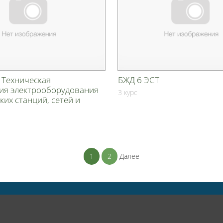
 Техническая
БЖД 6 ЭСТ
ция электрооборудования
3 курс
ких станций, сетей и
1
2
Далее