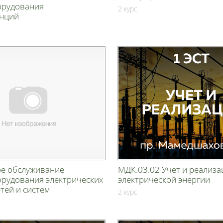
орудования
2 курс
анций
ое обслуживание
МДК.03.02 Учет и реализа
орудования электрических
электрической энергии
етей и систем
2 курс