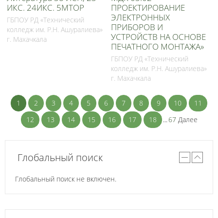
ИКС. 24ИКС. 5МТОР
ПРОЕКТИРОВАНИЕ
ЭЛЕКТРОННЫХ
ГБПОУ РД «Технический
ПРИБОРОВ И
колледж им. Р.Н. Ашуралиева»
УСТРОЙСТВ НА ОСНОВЕ
г. Махачкала
ПЕЧАТНОГО МОНТАЖА»
ГБПОУ РД «Технический
колледж им. Р.Н. Ашуралиева»
г. Махачкала
1
2
3
4
5
6
7
8
9
10
11
12
13
14
15
16
17
18
...
67
Далее
Глобальный поиск
Глобальный поиск не включен.