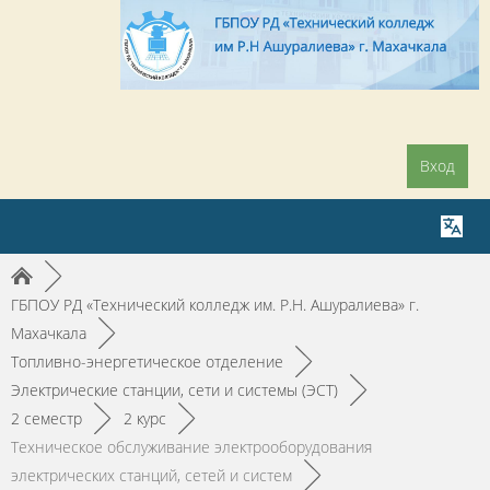
Вход
►
ГБПОУ РД «Технический колледж им. Р.Н. Ашуралиева» г.
Махачкала
►
Топливно-энергетическое отделение
►
Электрические станции, сети и системы (ЭСТ)
►
2 семестр
►
2 курс
►
Техническое обслуживание электрооборудования
электрических станций, сетей и систем
►