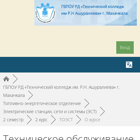
Вход
►
ГБПОУ РД «Технический колледж им. Р.Н. Ашуралиева» г.
Махачкала
►
Топливно-энергетическое отделение
►
Электрические станции, сети и системы (ЭСТ)
►
2 семестр
►
2 курс
►
ТОЭСТ
►
О курсе
Техническое обслуживание