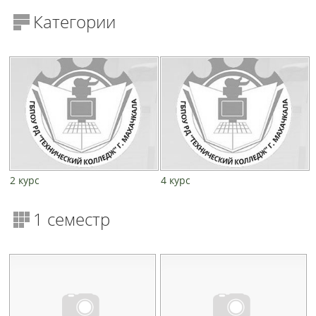
Категории
2 курс
4 курс
1 семестр