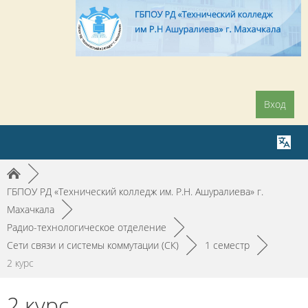
Вход
►
ГБПОУ РД «Технический колледж им. Р.Н. Ашуралиева» г.
Махачкала
►
Радио-технологическое отделение
►
Сети связи и системы коммутации (СК)
►
1 семестр
►
2 курс
2 курс