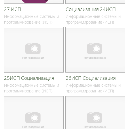
27 ИСП
Социализация 24ИСП
Информационные системы и
Информационные системы и
программирование (ИСП)
программирование (ИСП)
25ИСП Социализация
26ИСП Социализация
Информационные системы и
Информационные системы и
программирование (ИСП)
программирование (ИСП)