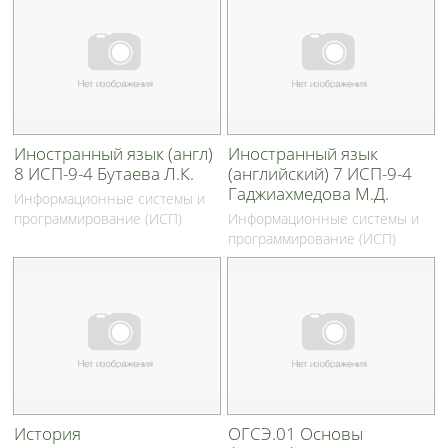
Иностранный язык (англ)
Иностранный язык
8 ИСП-9-4 Бутаева Л.К.
(английский) 7 ИСП-9-4
Гаджиахмедова М.Д.
Информационные системы и
программирование (ИСП)
Информационные системы и
программирование (ИСП)
История
ОГСЭ.01 Основы