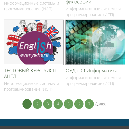
философии
Информационные системы и
программирование (ИСП)
Информационные системы и
программирование (ИСП)
ТЕСТОВЫЙ КУРС 6ИСП
ОУДп.09 Информатика
АНГЛ
Информационные системы и
Информационные системы и
программирование (ИСП)
программирование (ИСП)
1
2
3
4
5
6
7
Далее