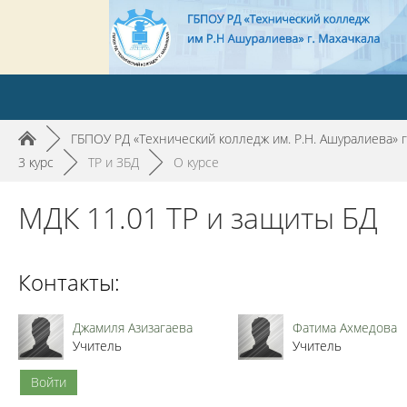
►
ГБПОУ РД «Технический колледж им. Р.Н. Ашуралиева» г
3 курс
►
ТР и ЗБД
►
О курсе
МДК 11.01 ТР и защиты БД
Контакты:
Джамиля Азизагаева
Фатима Ахмедова
Учитель
Учитель
Войти