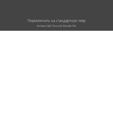
Переключить на стандартную тему
На базе СДО Русский Moodle 3KL