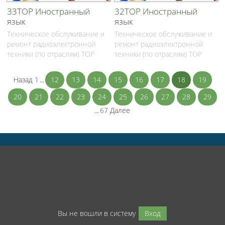
33ТОР Иностранный
32ТОР Иностранный
язык
язык
Техническое обслуживание и
Техническое обслуживание и
ремонт радиоэлектронной
ремонт радиоэлектронной
техники (по отраслям) ТОР
техники (по отраслям) ТОР
Назад
1
...
12
13
14
15
16
17
18
19
20
21
22
23
24
25
26
27
28
29
...
67
Далее
Вы не вошли в систему
Вход