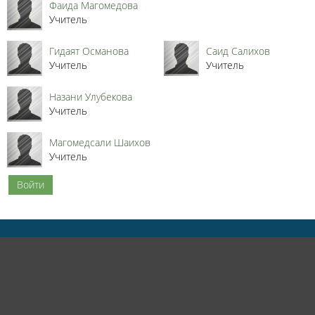
Фаида Магомедова
Учитель
Гидаят Османова
Саид Салихов
Учитель
Учитель
Назани Улубекова
Учитель
Магомедсали Шаихов
Учитель
Войти