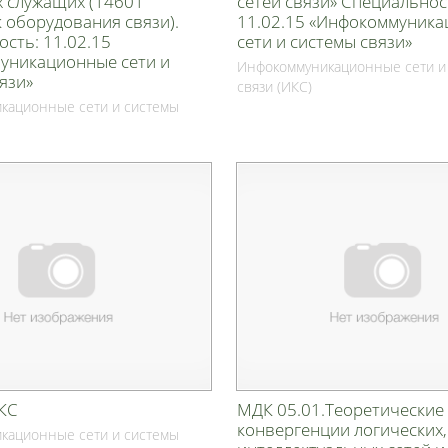
х служащих (14601
сетей связи» Специальнос
 оборудования связи).
11.02.15 «Инфокоммуник
сть: 11.02.15
сети и системы связи»
уникационные сети и
Инфокоммуникационные сети и
язи»
связи (ИКС)
кационные сети и системы
ИКС
МДК 05.01.Теоретические
конвергенции логических,
кационные сети и системы