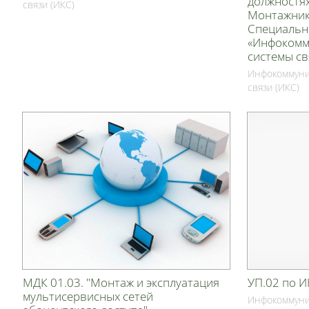
должностя
связи (ИКС)
Монтажник
Специально
«Инфокомм
системы св
Инфокоммуни
связи (ИКС)
МДК 01.03. "Монтаж и эксплуатация
УП.02 по 
мультисервисных сетей
Инфокоммуни