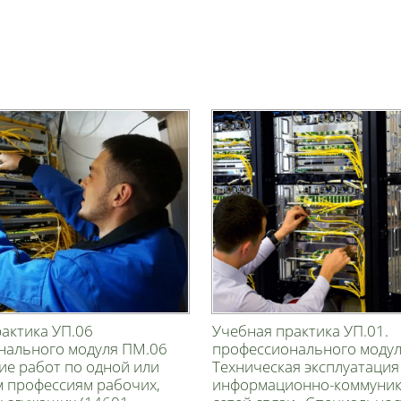
актика УП.06
Учебная практика УП.01.
нального модуля ПМ.06
профессионального модул
ие работ по одной или
Техническая эксплуатация
м профессиям рабочих,
информационно-коммуни