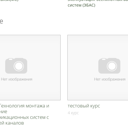
систем (ЭБАС)
е
Технология монтажа и
тестовый курс
ние
4 курс
никационных систем с
ей каналов