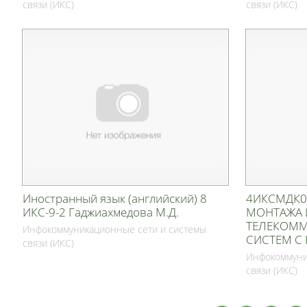
связи (ИКС)
связи (ИКС)
Иностранный язык (английский) 8
4ИКСМДК0
ИКС-9-2 Гаджиахмедова М.Д.
МОНТАЖА 
ТЕЛЕКОМ
Инфокоммуникационные сети и системы
СИСТЕМ С
связи (ИКС)
Инфокоммуни
связи (ИКС)