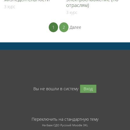
отраслям)
3 курс
3 курс
1
2
Далее
Вы не вошли в систему
Вход
Переключить на стандартную тему
На базе СДО Русский Moodle 3KL