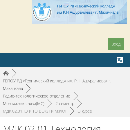
Вход
►
ГБПОУ РД «Технический колледж им. Р.Н. Ашуралиева» г.
Махачкала
►
Радио-технологическое отделение
►
Монтажник связи(МС)
►
2 семестр
►
МДК.02.01.ТЭ и ТО ВОКЛ и МЖКЛ
►
О курсе
МДК.02.01.Технология