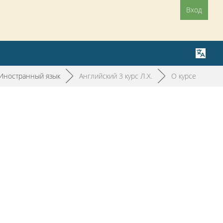
Вход
Иностранный язык
►
Английский 3 курс Л.Х.
►
О курсе