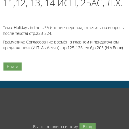
11,12, 13, 14 ИСП, 2БАС, Л.Х.
Тема: Holidays in the USA (чтение-перевод, ответить на вопросы
после текста) стр.223-224.
Грамматика: Согласование времён в главном и придаточном
предложениях.(И.П. Агабекян) стр.125-126. ex 6,p 203 (Н.А.Бонк)
Войти
Вы не вошли в систему
Вход