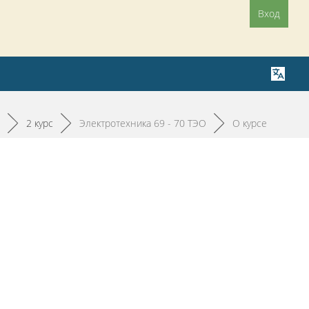
Вход
►
2 курс
►
Электротехника 69 - 70 ТЭО
►
О курсе