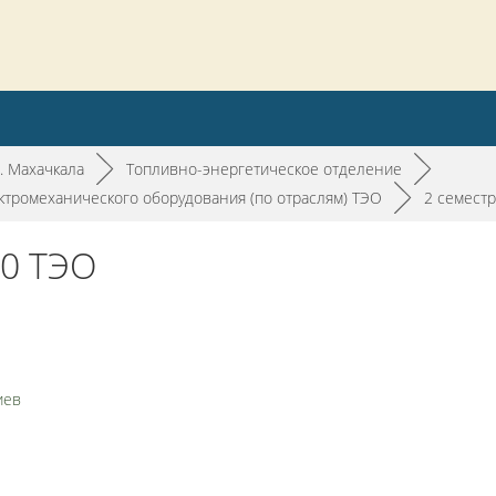
. Махачкала
►
Топливно-энергетическое отделение
►
ектромеханического оборудования (по отраслям) ТЭО
►
2 семестр
70 ТЭО
иев