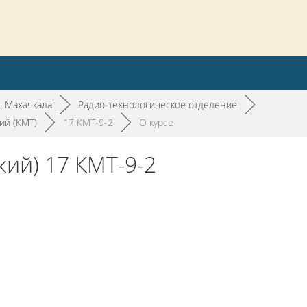
. Махачкала
►
Радио-технологическое отделение
►
ий (КМТ)
►
17 КМТ-9-2
►
О курсе
ий) 17 КМТ-9-2