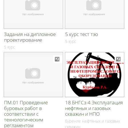
Задания на дипломное
5 курс тест тэо
проектирование
5 курс
5 курс
ПМ.01 Проведение
18 БНГСз-4 Эксплуатация
буровых работ в
нефтяных и газовых
соответствии с
скважин и НПО
технологическим
Бурение нефтяных и газовых
регламентом
скважин