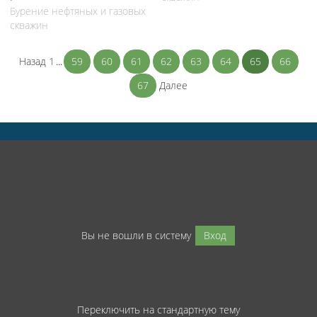
Бурение нефтяных и газовых
скважин
Назад
1
...
59
60
61
62
63
64
65
66
67
Далее
Вы не вошли в систему
Вход
Переключить на стандартную тему