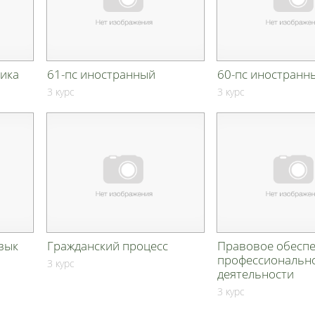
ика
61-пс иностранный
60-пс иностранн
3 курс
3 курс
зык
Гражданский процесс
Правовое обесп
профессиональн
3 курс
деятельности
3 курс