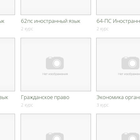
ык
62пс иностранный язык
64-ПС Иностранн
2 курс
2 курс
зык
Гражданское право
Экономика орган
2 курс
3 курс