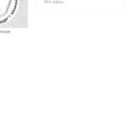
Все курсы
...
еское