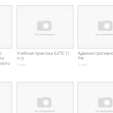
о
Учебная практика 62ПС (1
Административн
ти
п-г)
РФ
илого
2 курс
2 курс