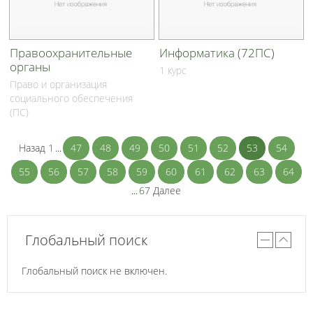
Правоохранительные
Информатика (72ПС)
органы
1 курс
Право и организация
социального обеспечения
(ПС)
Назад
1
...
47
48
49
50
51
52
53
54
55
56
57
58
59
60
61
62
63
64
...
67
Далее
Глобальный поиск
Глобальный поиск не включен.